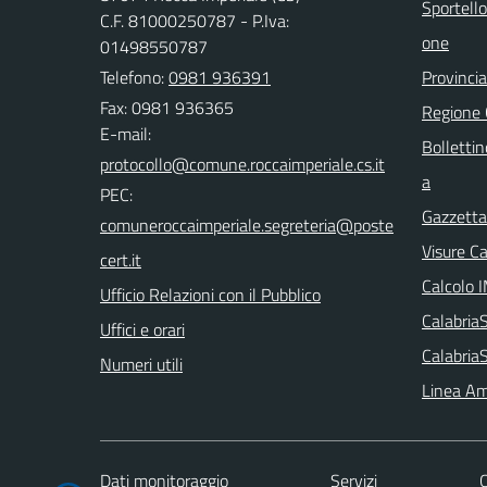
Sportello
C.F. 81000250787 - P.Iva:
one
01498550787
Telefono:
0981 936391
Provinci
Fax: 0981 936365
Regione
E-mail:
Bollettin
a
PEC:
Gazzetta 
Visure C
Calcolo 
Ufficio Relazioni con il Pubblico
Calabri
Uffici e orari
Calabria
Numeri utili
Linea Am
Dati monitoraggio
Servizi
C