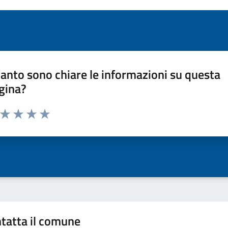
anto sono chiare le informazioni su questa
gina?
a da 1 a 5 stelle la pagina
ta 1 stelle su 5
Valuta 2 stelle su 5
Valuta 3 stelle su 5
Valuta 4 stelle su 5
Valuta 5 stelle su 5
tatta il comune