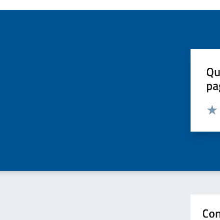
Qu
pa
Valut
Valu
Con