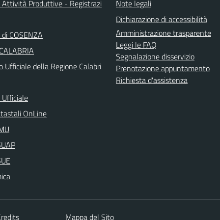
 Attività Produttive - Registrazi
Note legali
Dichiarazione di accessibilità
Amministrazione trasparente
a di COSENZA
Leggi le FAQ
 CALABRIA
Segnalazione disservizio
o Ufficiale della Regione Calabri
Prenotazione appuntamento
Richiesta d'assistenza
Ufficiale
atastali OnLine
IMU
aSUAP
SUE
ica
redits
Mappa del Sito