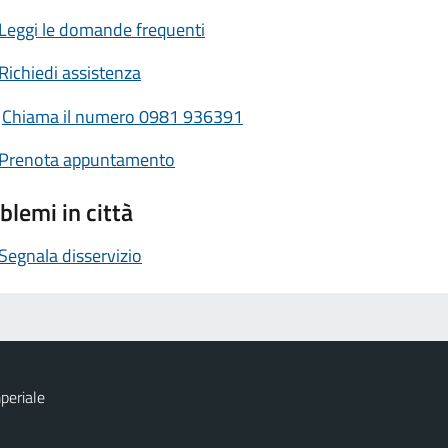
Leggi le domande frequenti
Richiedi assistenza
Chiama il numero 0981 936391
Prenota appuntamento
blemi in città
Segnala disservizio
periale